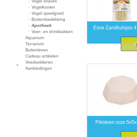
Vogel snacks
Vogelkooien
Vogel speelgoed
Bodembedekking
Apotheek
Esve Zandhulsjes 4
Voer- en drinkbakken
Aquarium
Terrarium
€
Buitenleven
Cadeau artikelen
Voedseldieren
-
Aanbiedingen
Piksteen roze 5x5