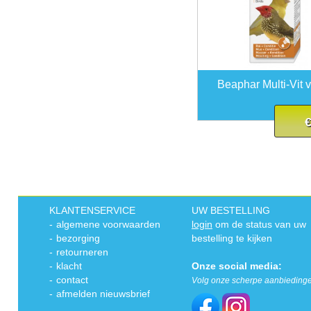
Beaphar Multi-Vit 
€
KLANTENSERVICE
UW BESTELLING
-
algemene voorwaarden
login
om de status van uw
-
bezorging
bestelling te kijken
-
retourneren
-
klacht
Onze social media:
-
contact
Volg onze scherpe aanbieding
-
afmelden nieuwsbrief