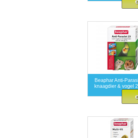
€
Beaphar Anti-Paras
knaagdier & vogel 2
€