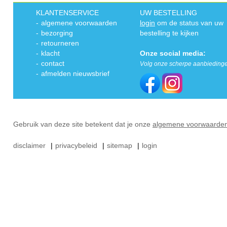
KLANTENSERVICE
UW BESTELLING
-
algemene voorwaarden
login
om de status van uw
-
bezorging
bestelling te kijken
-
retourneren
-
klacht
Onze social media:
-
contact
Volg onze scherpe aanbieding
-
afmelden nieuwsbrief
Gebruik van deze site betekent dat je onze
algemene voorwaarde
disclaimer
|
privacybeleid
|
sitemap
|
login