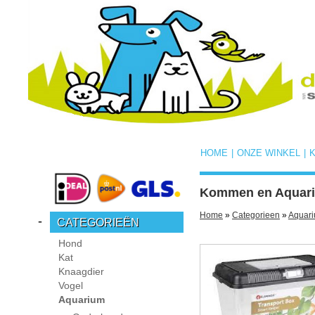
HOME
|
ONZE WINKEL
|
Kommen en Aquaria
Home
»
Categorieen
»
Aquar
-
CATEGORIEËN
Hond
Kat
Knaagdier
Vogel
Aquarium