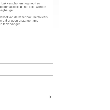
tenbak verschonen nog nooit zo
e gemakkelijk uit het toilet worden
draagbeugel.
deksel van de kattenbak. Het toilet is
or dat er geen onaangename
en te vervangen.