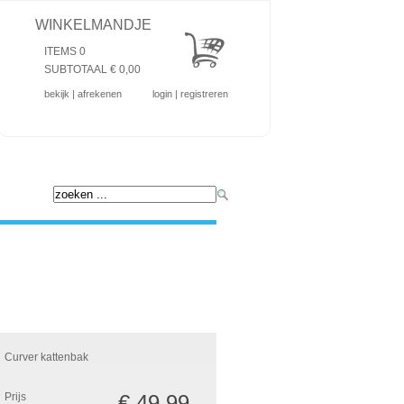
WINKELMANDJE
ITEMS 0
SUBTOTAAL €
0,00
bekijk
|
afrekenen
login
|
registreren
Curver kattenbak
Prijs
€ 49,99