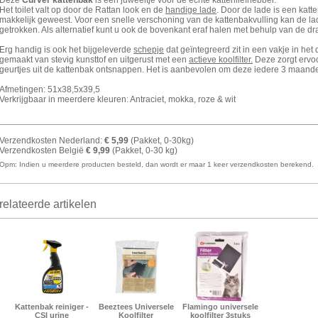
Deze
Curver kattenbak
is een juweeltje voor de echte kattenliefhebber.
Het toilet valt op door de Rattan look en de
handige lade
. Door de lade is een kat
makkelijk geweest. Voor een snelle verschoning van de kattenbakvulling kan de lad
getrokken. Als alternatief kunt u ook de bovenkant eraf halen met behulp van de 
Erg handig is ook het bijgeleverde
schepje
dat geïntegreerd zit in een vakje in het 
gemaakt van stevig kunsttof en uitgerust met een
actieve koolfilter.
Deze zorgt ervo
geurtjes uit de kattenbak ontsnappen. Het is aanbevolen om deze iedere 3 maand
Afmetingen: 51x38,5x39,5
Verkrijgbaar in meerdere kleuren: Antraciet, mokka, roze & wit
Verzendkosten Nederland:
€ 5,99
(Pakket, 0-30kg)
Verzendkosten België
€ 9,99
(Pakket, 0-30 kg)
Opm: Indien u meerdere producten besteld, dan wordt er maar 1 keer verzendkosten berekend.
elateerde artikelen
Kattenbak reiniger -
Beeztees Universele
Flamingo universele
CSI urine
Koolfilter
koolfilter 3stuks