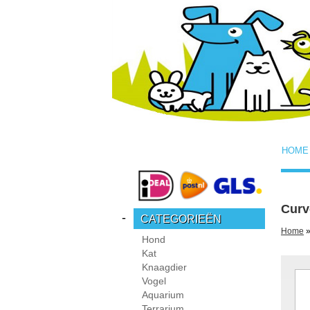
HOME
Curv
-
CATEGORIEËN
Home
»
Hond
Kat
Knaagdier
Vogel
Aquarium
Terrarium