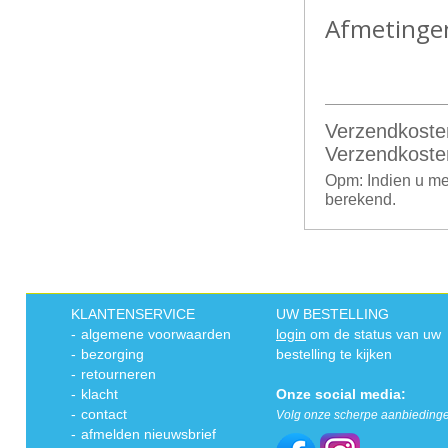
Afmetinge
Verzendkoste
Verzendkoste
Opm: Indien u me
berekend.
KLANTENSERVICE
UW BESTELLING
-
algemene voorwaarden
login
om de status van uw
-
bezorging
bestelling te kijken
-
retourneren
-
klacht
Onze social media:
-
contact
Volg onze scherpe aanbieding
-
afmelden nieuwsbrief