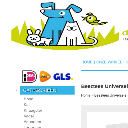
HOME
|
ONZE WINKEL
|
Beeztees Universele
-
CATEGORIEËN
Home
» Beeztees Universele K
Hond
Kat
Knaagdier
Vogel
Aquarium
Terrarium