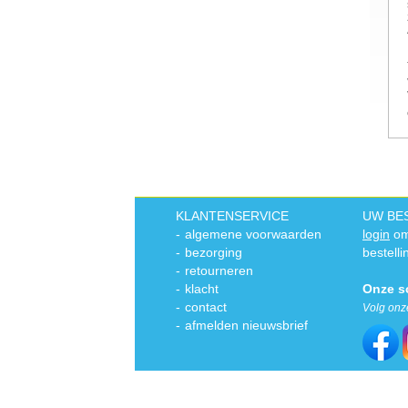
KLANTENSERVICE
UW BE
-
algemene voorwaarden
login
om
-
bezorging
bestelli
-
retourneren
-
klacht
Onze s
-
contact
Volg onz
-
afmelden nieuwsbrief