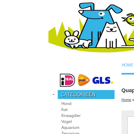
HOME
Quap
-
CATEGORIEËN
Home
»
Hond
Kat
Knaagdier
Vogel
Aquarium
Terrarium