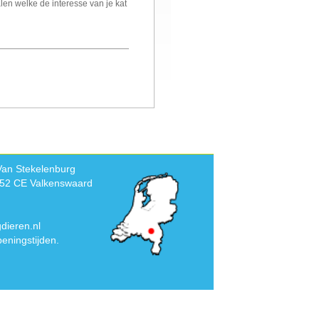
alen welke de interesse van je kat
Van Stekelenburg
552 CE Valkenswaard
dieren.nl
eningstijden.