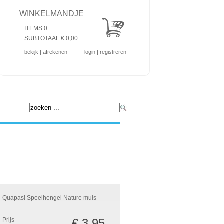
WINKELMANDJE
ITEMS 0
SUBTOTAAL €
0,00
bekijk
|
afrekenen
login
|
registreren
Quapas! Speelhengel Nature muis
Prijs
€ 3,95