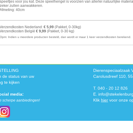
speeltjes voor jou kat. Deze speelhengel is voorzien van allerlei natuurlijke materi
zeker zullen aanwakkeren.
Afmeting: 40cm
Verzendkosten Nederland:
€ 5,99
(Pakket, 0-30kg)
Verzendkosten België
€ 9,99
(Pakket, 0-30 kg)
Opm: Indien u meerdere producten besteld, dan wordt er maar 1 keer verzendkosten berekend.
STELLING
Dierenspeciaalzaak 
 de status van uw
Carolusdreef 110, 5
ng te kijken
T. 040 - 20 12 826
ocial media:
E.
info@stekelenburg
Klik
hier
voor onze op
e scherpe aanbiedingen!