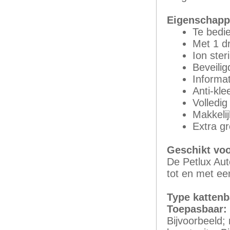
Eigenschap
Te bedi
Met 1 d
Ion steri
Beveilig
Informa
Anti-kl
Volledig
Makkeli
Extra g
Geschikt vo
De Petlux Aut
tot en met ee
Type kattenb
Toepasbaar:
Bijvoorbeeld; 