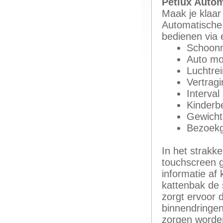
Petlux Autom
Maak je klaar
Automatische 
bedienen via 
Schoonm
Auto mo
Luchtrei
Vertragi
Interval 
Kinderbe
Gewicht
Bezoekg
In het strakk
touchscreen g
informatie af
kattenbak de 
zorgt ervoor 
binnendringen
zorgen worden 