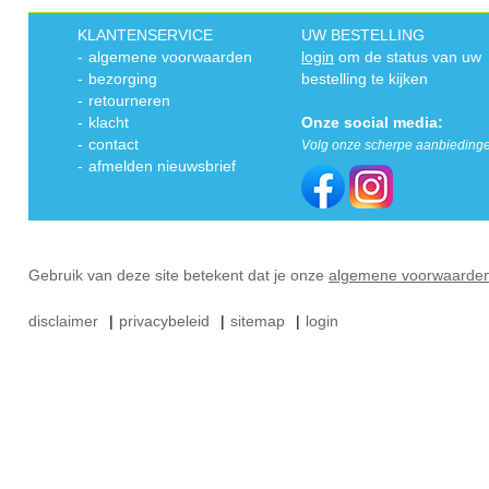
KLANTENSERVICE
UW BESTELLING
-
algemene voorwaarden
login
om de status van uw
-
bezorging
bestelling te kijken
-
retourneren
-
klacht
Onze social media:
-
contact
Volg onze scherpe aanbieding
-
afmelden nieuwsbrief
Gebruik van deze site betekent dat je onze
algemene voorwaarde
disclaimer
|
privacybeleid
|
sitemap
|
login