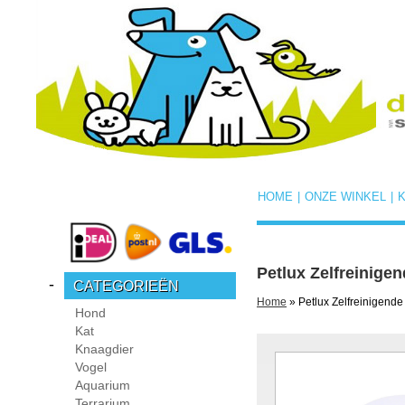
HOME
|
ONZE WINKEL
|
Petlux Zelfreinige
-
CATEGORIEËN
Home
» Petlux Zelfreinigende
Hond
Kat
Knaagdier
Vogel
Aquarium
Terrarium