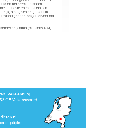
jes zijn zeer goed verteerbaar en
e huid en het premium Noord-
 met de beste en meest ethisch
urlijk, biologisch en geplant in
iomstandigheden zorgen ervoor dat
.
kkererwten, catnip (minstens 4%),
Van Stekelenburg
552 CE Valkenswaard
dieren.nl
eningstijden.