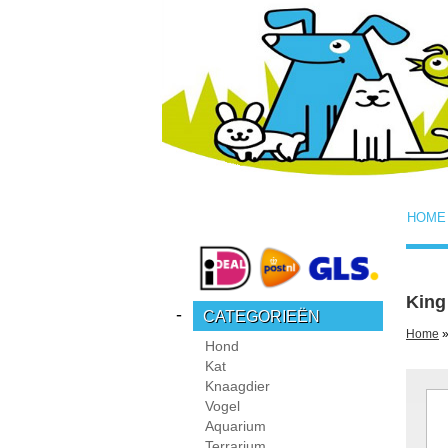
HOME
King 
-
CATEGORIEËN
Home
»
Hond
Kat
Knaagdier
Vogel
Aquarium
Terrarium