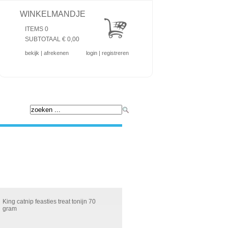
WINKELMANDJE
ITEMS 0
SUBTOTAAL €
0,00
bekijk
|
afrekenen
login
|
registreren
King catnip feasties treat tonijn 70
gram