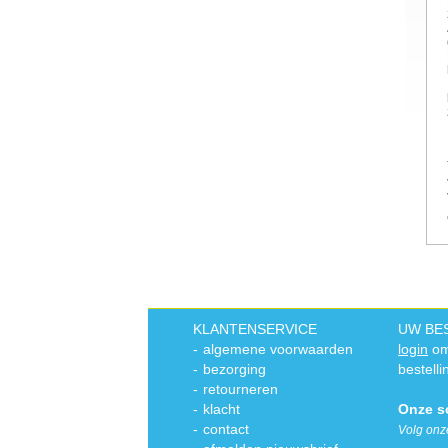
KLANTENSERVICE
UW BE
-
algemene voorwaarden
login
om
-
bezorging
bestelli
-
retourneren
-
klacht
Onze s
-
contact
Volg onz