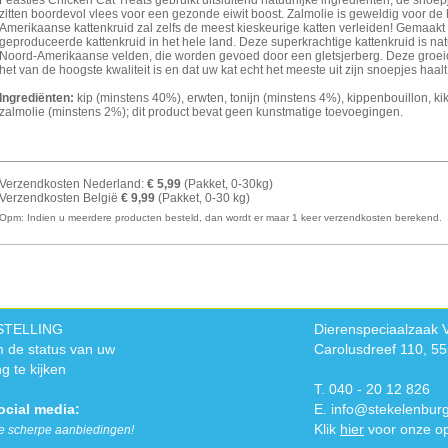
Feasties Chicken Cat Treats gebruikt uitsluitend natuurlijke ingrediënten, de snoep
zitten boordevol vlees voor een gezonde eiwit boost. Zalmolie is geweldig voor d
Amerikaanse kattenkruid zal zelfs de meest kieskeurige katten verleiden! Gemaakt
geproduceerde kattenkruid in het hele land. Deze superkrachtige kattenkruid is natu
Noord-Amerikaanse velden, die worden gevoed door een gletsjerberg. Deze groe
het van de hoogste kwaliteit is en dat uw kat echt het meeste uit zijn snoepjes haalt
Ingrediënten:
kip (minstens 40%), erwten, tonijn (minstens 4%), kippenbouillon, ki
zalmolie (minstens 2%); dit product bevat geen kunstmatige toevoegingen.
Verzendkosten Nederland:
€ 5,99
(Pakket, 0-30kg)
Verzendkosten België
€ 9,99
(Pakket, 0-30 kg)
Opm: Indien u meerdere producten besteld, dan wordt er maar 1 keer verzendkosten berekend.
STELLING
Dierenspeciaalzaak 
 de status van uw
Carolusdreef 110, 5
ng te kijken
T. 040 - 20 12 826
ocial media:
E.
info@stekelenburg
Klik
hier
voor onze op
e scherpe aanbiedingen!