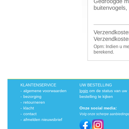
Gedroogde mee
buitenvogels,
Verzendkoste
Verzendkoste
Opm: Indien u me
berekend.
KLANTENSERVICE
UW BESTELLING
-
algemene voorwaarden
login
om de status van uw
-
bezorging
bestelling te kijken
-
retourneren
-
klacht
Onze social media:
-
contact
Volg onze scherpe aanbieding
-
afmelden nieuwsbrief