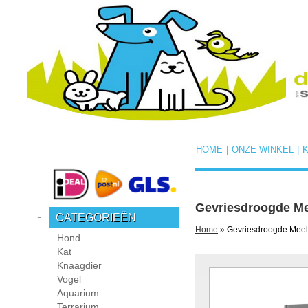
HOME
|
ONZE WINKEL
|
Gevriesdroogde M
-
CATEGORIEËN
Home
» Gevriesdroogde Mee
Hond
Kat
Knaagdier
Vogel
Aquarium
Terrarium