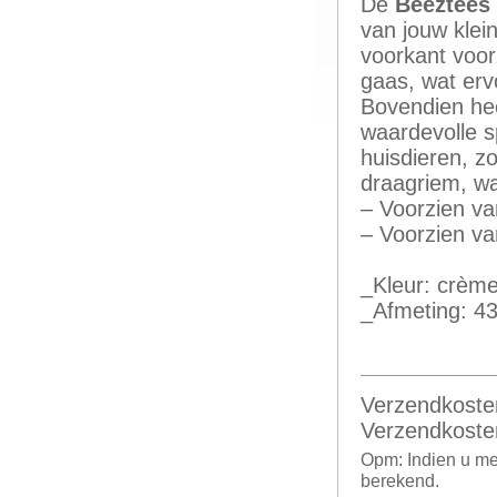
De
Beeztees
van jouw klei
voorkant voor
gaas, wat ervo
Bovendien hee
waardevolle sp
huisdieren, zo
draagriem, wa
– Voorzien va
– Voorzien v
_Kleur: crèm
_Afmeting: 4
Verzendkoste
Verzendkoste
Opm: Indien u me
berekend.