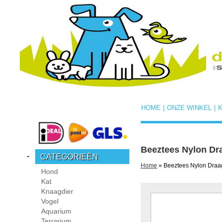
HOME
|
ONZE WINKEL
|
Beeztees Nylon Dr
-
CATEGORIEËN
Home
» Beeztees Nylon Draag
Hond
Kat
Knaagdier
Vogel
Aquarium
Terrarium