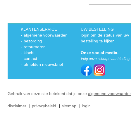
KLANTENSERVICE
UW BESTELLING
-
algemene voorwaarden
login
om de status van uw
-
bezorging
bestelling te kijken
-
retourneren
-
klacht
Onze social media:
-
contact
Volg onze scherpe aanbieding
-
afmelden nieuwsbrief
Gebruik van deze site betekent dat je onze
algemene voorwaarde
disclaimer
|
privacybeleid
|
sitemap
|
login